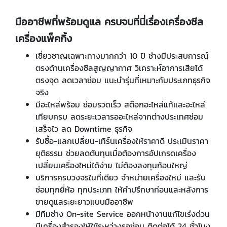
มืออาชีพที่พร้อมดูแล ครบจบที่นี่เรื่องเครื่องซีล
เครื่องแพ็คกิ้ง
เชี่ยวชาญเฉพาะทางมากกว่า 10 ปี ช่างมีประสบการณ์
ตรงด้านเครื่องซีลสูญญากาศ วิเคราะห์อาการเสียได้
ตรงจุด ลดเวลาซ่อม แนะนำรุ่นที่เหมาะกับประเภทธุรกิจ
จริง
มีอะไหล่พร้อม ซ่อมรวดเร็ว สต๊อกอะไหล่แท้และอะไหล่
เทียบครบ ลดระยะเวลารออะไหล่จากต่างประเทศซ่อม
เสร็จไว ลด Downtime ธุรกิจ
รับซื้อ-แลกเปลี่ยน-เทิร์นเครื่องให้ราคาดี ประเมินราคา
ยุติธรรม ช่วยลดต้นทุนเมื่อต้องการอัปเกรดเครื่อง
เปลี่ยนเครื่องใหม่ได้ง่าย ไม่ต้องลงทุนก้อนใหญ่
บริการครบวงจรในที่เดียว จำหน่ายเครื่องใหม่ และรับ
ซ่อมทุกยี่ห้อ ทุกประเภท ให้คำปรึกษาก่อนและหลังการ
ขายดูแลระยะยาวแบบมืออาชีพ
มีทีมช่าง On-site Service ออกหน้างานแก้ไขเร่งด่วน
มีเครื่องสำรองให้ใช้ระหว่างรอซ่อม ติดต่อได้ 24 ชั่วโมง