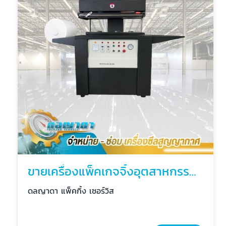
ขายเครื่องแพ็คเกจจิ้งอุตสาหกรรม ทุกรุ่น
ดลญาดา แพ็คกิ้ง เซอร์วิส